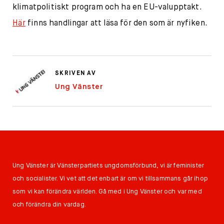
klimatpolitiskt program och ha en EU-valupptakt.
Här
finns handlingar att läsa för den som är nyfiken.
SKRIVEN AV
Ung Vänster
Ung Vänster är Vänsterpartiets ungdomsförbund, vi är feminister
och socialister. Vi vet att det enbart är om vi tillsammans går ihop
som vi kan förändra världen. Gå med i Ung Vänster och var med
och förändra din vardag.