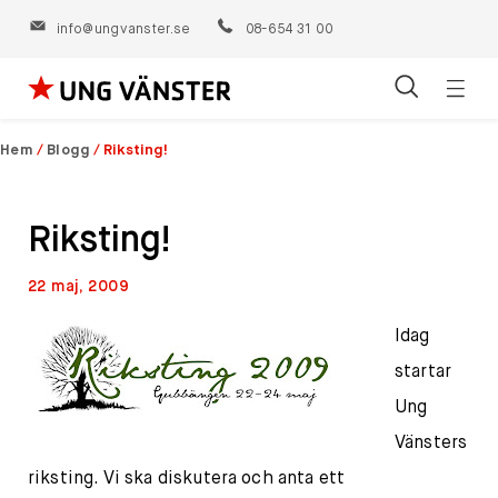
info@ungvanster.se
08-654 31 00
Öppn
Hoppa
navig
till
Hem
/
Blogg
/
Riksting!
innehåll
Riksting!
22 maj, 2009
Idag
startar
Ung
Vänsters
riksting. Vi ska diskutera och anta ett