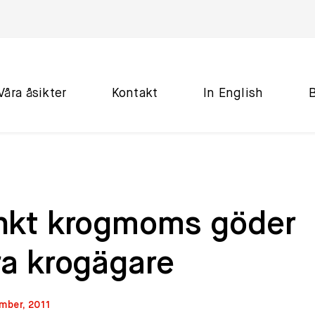
Våra åsikter
Kontakt
In English
nkt krogmoms göder
ra krogägare
mber, 2011