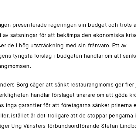
agen presenterade regeringen sin budget och trots a
 av satsningar för att bekämpa den ekonomiska kris
yser de i hög utsträckning med sin frånvaro. Ett av
gens tyngsta förslag i budgeten handlar om att sänk
rangmomsen.
s Borg säger att sänkt restaurangmoms ger fler 
erkligheten handlar förslaget snarare om att göda kr
s inga garantier för att företagarna sänker priserna e
ler, istället är det troligare att de stoppar pengarna
säger Ung Vänsters förbundsordförande Stefan Lindb