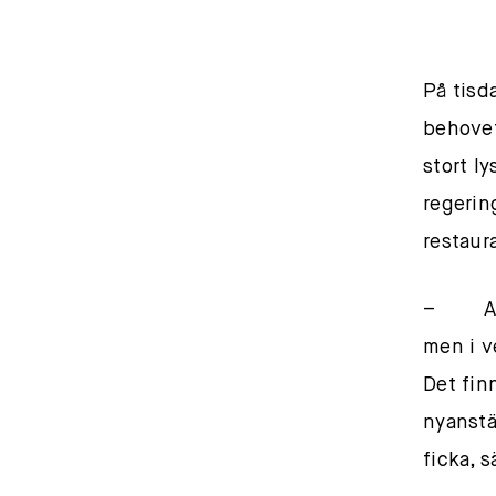
På tisd
behovet
stort l
regerin
restau
– Ander
men i v
Det finn
nyanstäl
ficka, 