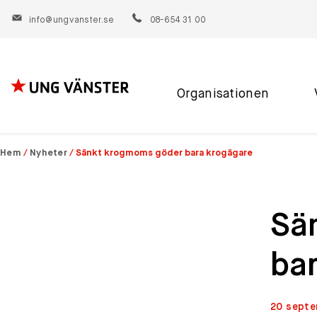
info@ungvanster.se
08-654 31 00
Organisationen
Hoppa
till
innehåll
Hem
/
Nyheter
/
Sänkt krogmoms göder bara krogägare
Sä
ba
20 septe