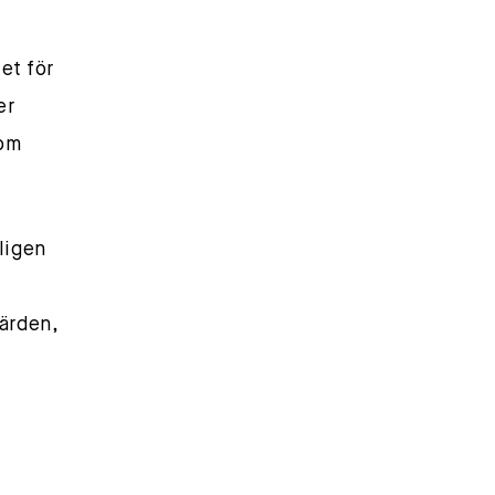
et för
er
som
ligen
färden,