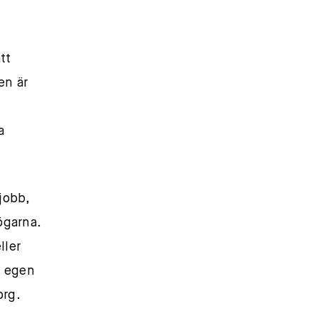
tt
en är
a
jobb,
ögarna.
ller
 i egen
org.