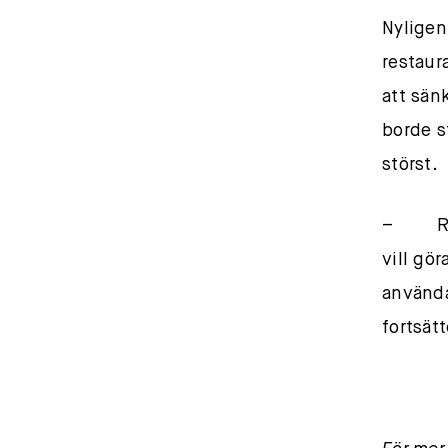
Nyligen
restaur
att sän
borde s
störst.
– Rege
vill gö
använda
fortsät