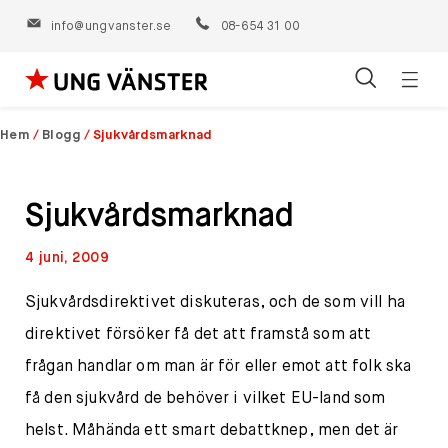
info@ungvanster.se
08-654 31 00
Öppn
Hoppa
navig
till
Hem
/
Blogg
/
Sjukvårdsmarknad
innehåll
Sjukvårdsmarknad
4 juni, 2009
Sjukvårdsdirektivet diskuteras, och de som vill ha
direktivet försöker få det att framstå som att
frågan handlar om man är för eller emot att folk ska
få den sjukvård de behöver i vilket EU-land som
helst. Måhända ett smart debattknep, men det är