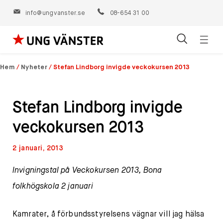
info@ungvanster.se
08-654 31 00
Öppn
Hoppa
navig
till
Hem
/
Nyheter
/
Stefan Lindborg invigde veckokursen 2013
innehåll
Stefan Lindborg invigde
veckokursen 2013
2 januari, 2013
Invigningstal på Veckokursen 2013, Bona
folkhögskola 2 januari
Kamrater, å förbundsstyrelsens vägnar vill jag hälsa