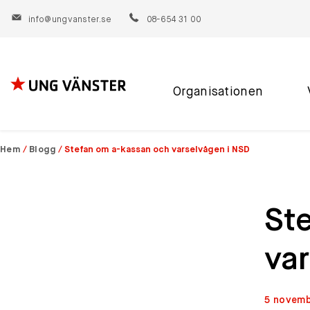
info@ungvanster.se
08-654 31 00
Organisationen
Hoppa
till
innehåll
Hem
/
Blogg
/
Stefan om a-kassan och varselvågen i NSD
St
va
5 novemb