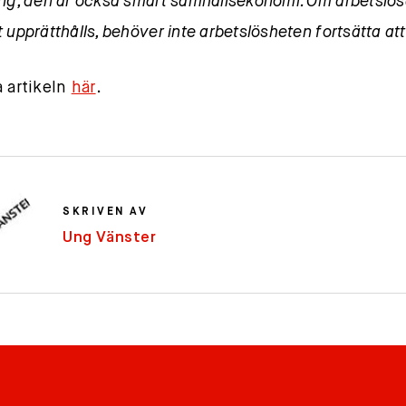
ing, den är också smart samhällsekonomi. Om arbetslö
 upprätthålls, behöver inte arbetslösheten fortsätta att
a artikeln
här
.
SKRIVEN AV
Ung Vänster