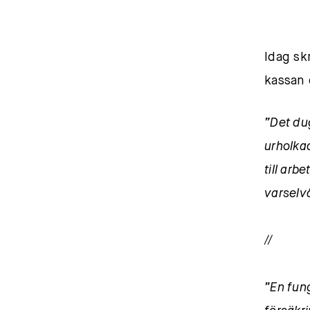
Idag sk
kassan 
”Det du
urholka
till ar
varselv
//
”En fung