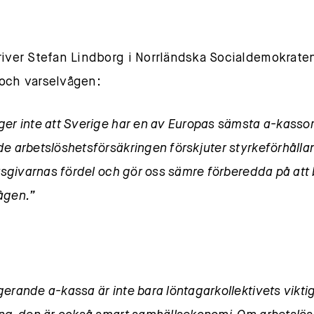
river Stefan Lindborg i Norrländska Socialdemokrate
och varselvågen:
ger inte att Sverige har en av Europas sämsta a-kassor
de arbetslöshetsförsäkringen förskjuter styrkeförhåll
betsgivarnas fördel och gör oss sämre förberedda på at
ågen.”
erande a-kassa är inte bara löntagarkollektivets vikti