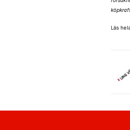
försäkr
köpkraft
Läs hel