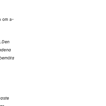
n om a-
. Den
andena
t bemöta
gaste