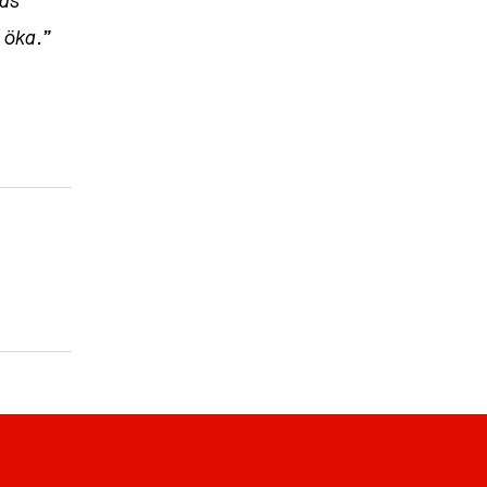
sas
 öka.”