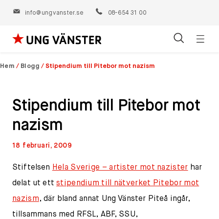
info@ungvanster.se
08-654 31 00
Öppn
Hoppa
navig
till
Hem
/
Blogg
/
Stipendium till Pitebor mot nazism
innehåll
Stipendium till Pitebor mot
nazism
18 februari, 2009
Stiftelsen
Hela Sverige – artister mot nazister
har
delat ut ett
stipendium till nätverket Pitebor mot
nazism
, där bland annat Ung Vänster Piteå ingår,
tillsammans med RFSL, ABF, SSU,