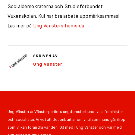
Socialdemokraterna och Studieförbundet
Vuxenskolan. Kul när bra arbete uppmärksammas!
Läs mer på
Ung Vänsters hemsida
.
SKRIVEN AV
Ung Vänster
Ung Vänster är Vänsterpartiets ungdomsförbund, vi är feminister
och socialister. Vi vet att det enbart är om vi tillsammans går ihop
som vi kan förändra världen. Gå med i Ung Vänster och var med