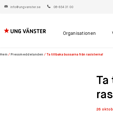
info@ungvanster.se
08-654 31 00
Organisationen
Hoppa
till
innehåll
Hem
/
Pressmeddelanden
/
Ta tillbaka bussarna från rasisterna!
Ta 
ras
26 oktob