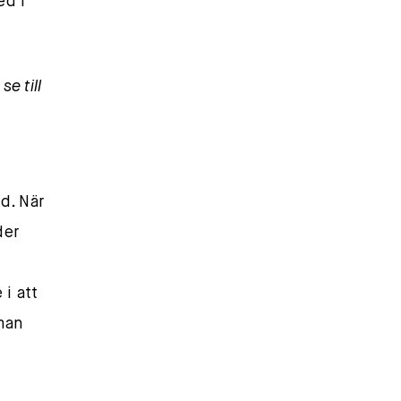
ed i
e till
d. När
der
i att
man