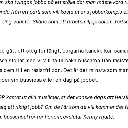
an ska tvingas jobba på ett ställe där man måste köra 
da från ett parti som vill kasta ut ens jobbarkompis el
er Ung Vänster Skåne som ett arbetsmiljöproblem, fortsä
de gått ett steg för långt, borgarna kanske kan sama
a stollar men vi vill ta tillbaka bussarna från rasist
a dem till en rasistfri zon. Det är det minsta som ma
nder sin bussresa eller en dag på jobbet.
P kastat ut alla muslimer, är det kanske dags att Hers
sig ett riktigt jobb? Om de får som de vill kommer det 
m busschaufför för honom, avslutar Kenny Hjälte.