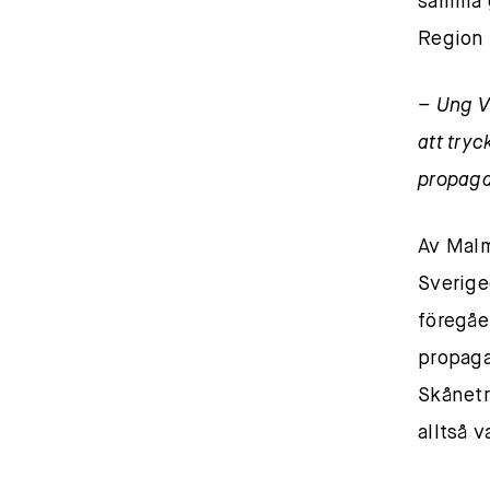
samma g
Region 
– Ung V
att tryc
propaga
Av Malm
Sverige
föregåe
propaga
Skånetr
alltså 