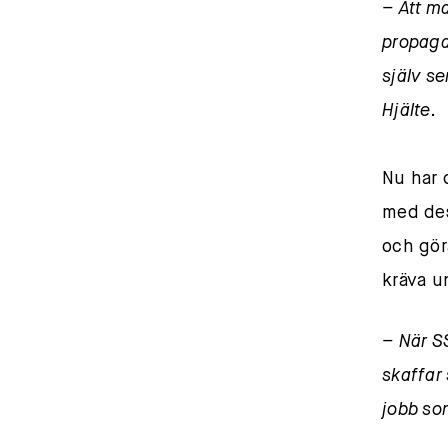
– Att m
propagan
själv s
Hjälte.
Nu har 
med dess
och gör
kräva u
– När SS
skaffar 
jobb so