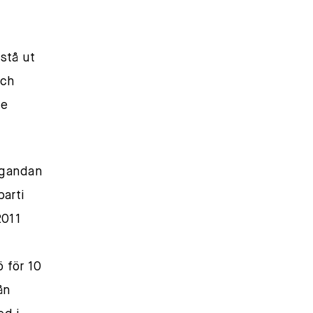
stå ut
och
de
agandan
parti
2011
 för 10
ån