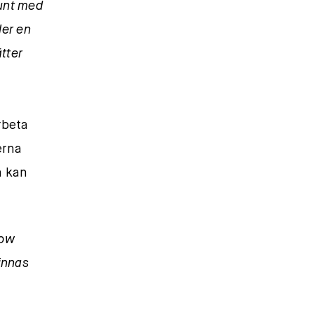
runt med
ler en
tter
rbeta
erna
n kan
low
finnas