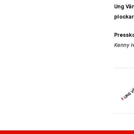
Ung Vän
plockar
Pressk
Kenny H