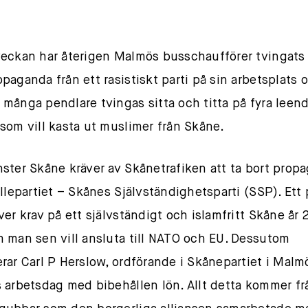
eckan har återigen Malmös busschaufförer tvingats 
paganda från ett rasistiskt parti på sin arbetsplats 
många pendlare tvingas sitta och titta på fyra leen
som vill kasta ut muslimer från Skåne.
ster Skåne kräver av Skånetrafiken att ta bort prop
ollepartiet – Skånes Självständighetsparti (SSP). Ett 
ver krav på ett självständigt och islamfritt Skåne år 
 man sen vill ansluta till NATO och EU. Dessutom
rar Carl P Herslow, ordförande i Skånepartiet i Malmö
 arbetsdag med bibehållen lön. Allt detta kommer fr