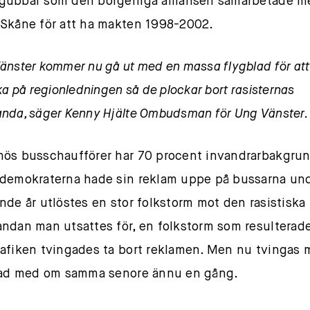
ubbar som den borgerliga alliansen samarbetade m
Skåne för att ha makten 1998-2002.
änster kommer nu gå ut med en massa flygblad för att s
ka på regionledningen så de plockar bort rasisternas
nda, säger Kenny Hjälte Ombudsman för Ung Vänster.
ös busschaufförer har 70 procent invandrarbakgrun
demokraterna hade sin reklam uppe på bussarna un
nde år utlöstes en stor folkstorm mot den rasistiska
ndan man utsattes för, en folkstorm som resulterade 
afiken tvingades ta bort reklamen. Men nu tvingas 
vad med om samma senore ännu en gång.