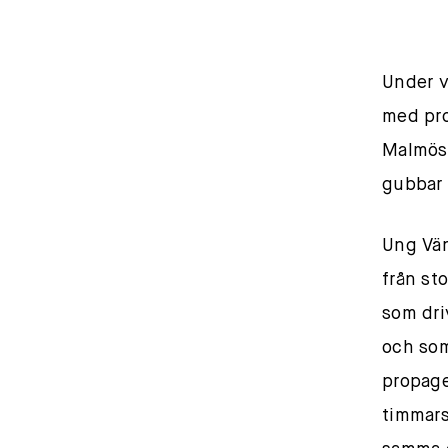
Under v
med pro
Malmös 
gubbar 
Ung Vän
från st
som dri
och som
propage
timmars