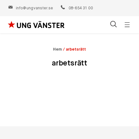
info@ungvanster.se
08-654 31 00
Öppn
Hoppa
navig
till
innehåll
Hem
/
arbetsrätt
arbetsrätt