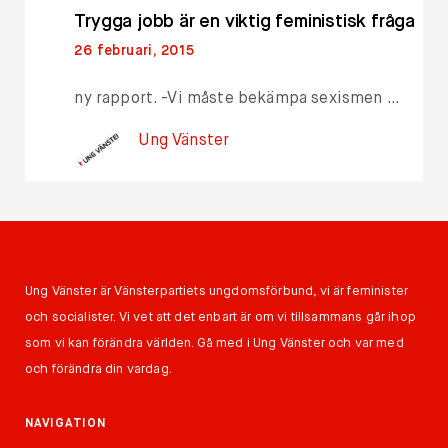
Trygga jobb är en viktig feministisk fråga
26 februari, 2015
ny rapport. -Vi måste bekämpa sexismen …
Ung Vänster
Ung Vänster är Vänsterpartiets ungdomsförbund, vi är feminister
och socialister. Vi vet att det enbart är om vi tillsammans går ihop
som vi kan förändra världen. Gå med i Ung Vänster och var med
och förändra din vardag.
NAVIGATION