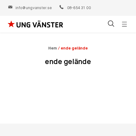
info@ungvanster.se
08-654 31 00
Öppn
Hoppa
navig
till
innehåll
Hem
/
ende gelände
ende gelände