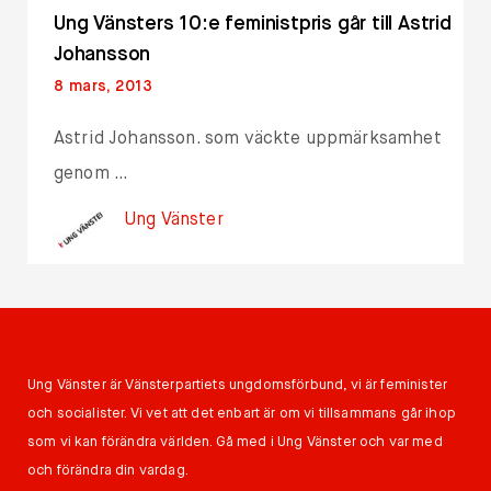
Ung Vänsters 10:e feministpris går till Astrid
Johansson
8 mars, 2013
Astrid Johansson. som väckte uppmärksamhet
genom …
Ung Vänster
Ung Vänster är Vänsterpartiets ungdomsförbund, vi är feminister
och socialister. Vi vet att det enbart är om vi tillsammans går ihop
som vi kan förändra världen. Gå med i Ung Vänster och var med
och förändra din vardag.