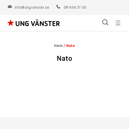
info@ungvanster.se
08-654 31 00
Öppn
Hoppa
navig
till
innehåll
Hem
/
Nato
Nato