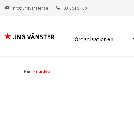
info@ungvanster.se
08-654 31 00
Organisationen
Hoppa
till
innehåll
Hem
/
nordea