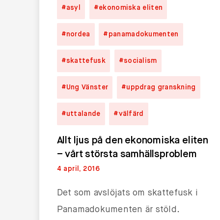
#asyl
#ekonomiska eliten
#nordea
#panamadokumenten
#skattefusk
#socialism
#Ung Vänster
#uppdrag granskning
#uttalande
#välfärd
Allt ljus på den ekonomiska eliten
– vårt största samhällsproblem
4 april, 2016
Det som avslöjats om skattefusk i
Panamadokumenten är stöld.