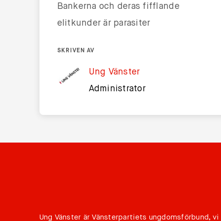
Bankerna och deras fifflande
elitkunder är parasiter
SKRIVEN AV
Ung Vänster
Administrator
Ung Vänster är Vänsterpartiets ungdomsförbund, vi