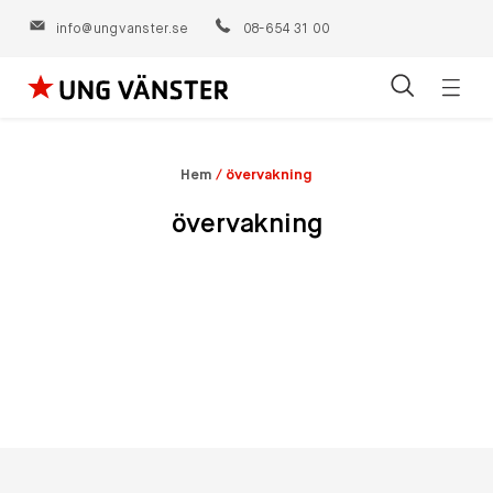
info@ungvanster.se
08-654 31 00
Öppn
Hoppa
navig
till
innehåll
Hem
/
övervakning
övervakning