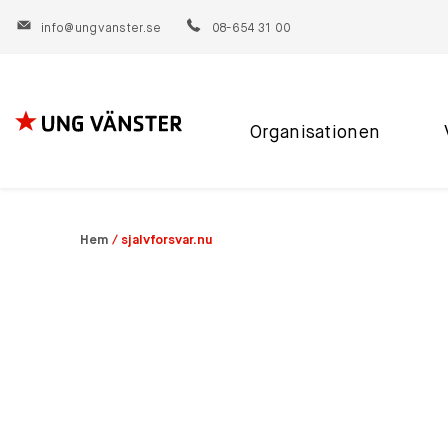
info@ungvanster.se
08-654 31 00
Organisationen
Hoppa
till
innehåll
Hem
/
sjalvforsvar.nu