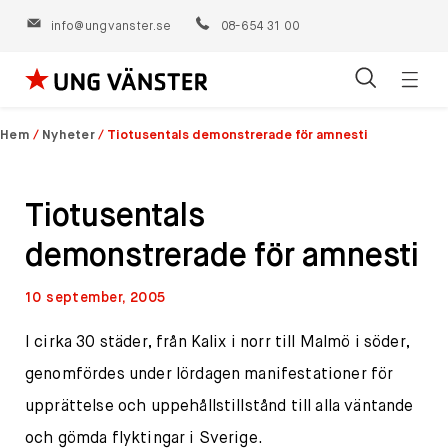
info@ungvanster.se
08-654 31 00
Öppn
Hoppa
navig
till
Hem
/
Nyheter
/
Tiotusentals demonstrerade för amnesti
innehåll
Tiotusentals
demonstrerade för amnesti
10 september, 2005
I cirka 30 städer, från Kalix i norr till Malmö i söder,
genomfördes under lördagen manifestationer för
upprättelse och uppehållstillstånd till alla väntande
och gömda flyktingar i Sverige.