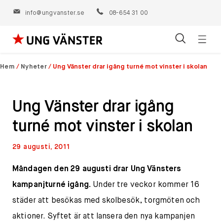
info@ungvanster.se
08-654 31 00
Öppn
Hoppa
navig
till
Hem
/
Nyheter
/
Ung Vänster drar igång turné mot vinster i skolan
innehåll
Ung Vänster drar igång
turné mot vinster i skolan
29 augusti, 2011
Måndagen den 29 augusti drar Ung Vänsters
kampanjturné igång.
Under tre veckor kommer 16
städer att besökas med skolbesök, torgmöten och
aktioner. Syftet är att lansera den nya kampanjen