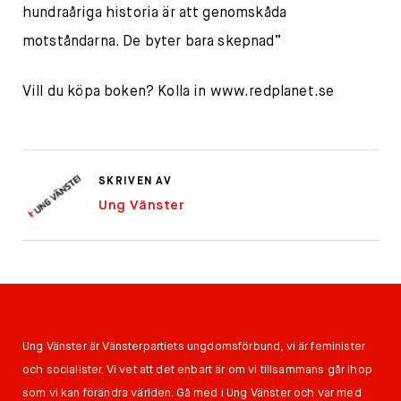
hundraåriga historia är att genomskåda
motståndarna. De byter bara skepnad”
Vill du köpa boken? Kolla in www.redplanet.se
SKRIVEN AV
Ung Vänster
Ung Vänster är Vänsterpartiets ungdomsförbund, vi är feminister
och socialister. Vi vet att det enbart är om vi tillsammans går ihop
som vi kan förändra världen. Gå med i Ung Vänster och var med