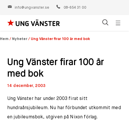
info@ungvanster.se
08-654 31 00
Öppn
Hoppa
navig
till
Hem
/
Nyheter
/
Ung Vänster firar 100 år med bok
innehåll
Ung Vänster firar 100 år
med bok
14 december, 2003
Ung Vänster har under 2003 firat sitt
hundraårsjubileum. Nu har förbundet utkommit med
en jubileumsbok, utgiven på Nixon förlag.