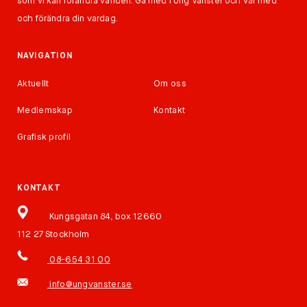
som vi kan förändra världen. Gå med i Ung Vänster och var med
och förändra din vardag.
NAVIGATION
Aktuellt
Om oss
Medlemskap
Kontakt
Grafisk profil
KONTAKT
Kungsgatan 84, box 12660
112 27 Stockholm
08-654 31 00
info@ungvanster.se