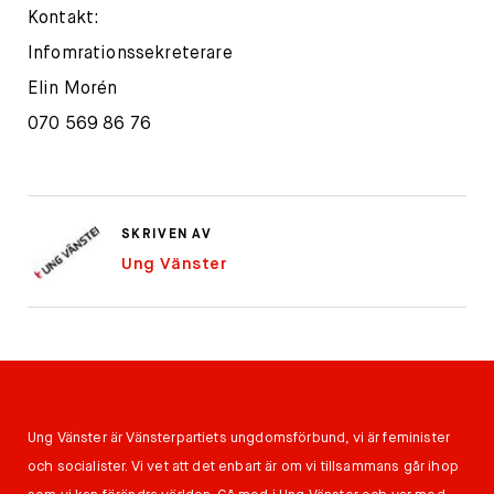
Kontakt:
Infomrationssekreterare
Elin Morén
070 569 86 76
SKRIVEN AV
Ung Vänster
Ung Vänster är Vänsterpartiets ungdomsförbund, vi är feminister
och socialister. Vi vet att det enbart är om vi tillsammans går ihop