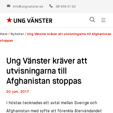
info@ungvanster.se
08-654 31 00
Öppn
Hoppa
navig
till
Hem
/
Nyheter
/
Ung Vänster kräver att utvisningarna till Afghanistan
innehåll
stoppas
Ung Vänster kräver att
utvisningarna till
Afghanistan stoppas
30 juni, 2017
I höstas tecknades ett avtal mellan Sverige och
Afghanistan med syfte att förenkla återvändandet