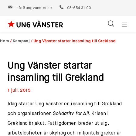
info@ungvanster.se
08-654 31 00
Öppn
Hoppa
navig
till
Hem
/
Kampanj
/
Ung Vänster startar insamling till Grekland
innehåll
Ung Vänster startar
insamling till Grekland
1 juli, 2015
Idag startar Ung Vänster en insamling till Grekland
och organisationen
Solidarity for All
. Krisen i
Grekland är akut. Fattigdomen breder ut sig,
arbetslösheten är skyhög och miljontals greker är