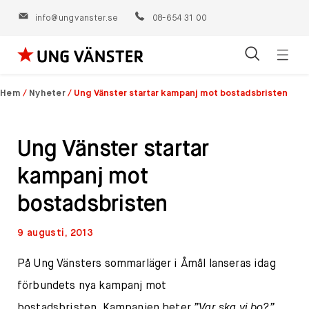
info@ungvanster.se
08-654 31 00
Öppn
Hoppa
navig
till
Hem
/
Nyheter
/
Ung Vänster startar kampanj mot bostadsbristen
innehåll
Ung Vänster startar
kampanj mot
bostadsbristen
9 augusti, 2013
På Ung Vänsters sommarläger i Åmål lanseras idag
förbundets nya kampanj mot
bostadsbristen. Kampanjen heter
”Var ska vi bo?”