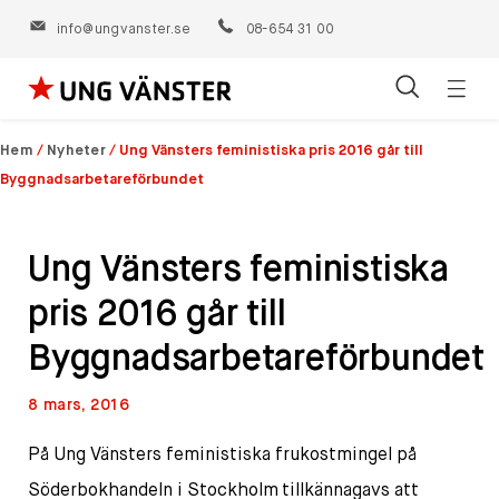
info@ungvanster.se
08-654 31 00
Öppn
Hoppa
navig
till
Hem
/
Nyheter
/
Ung Vänsters feministiska pris 2016 går till
innehåll
Byggnadsarbetareförbundet
Ung Vänsters feministiska
pris 2016 går till
Byggnadsarbetareförbundet
8 mars, 2016
På Ung Vänsters feministiska frukostmingel på
Söderbokhandeln i Stockholm tillkännagavs att