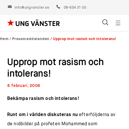
info@ungvanster.se
08-654 31 00
Öppn
Hoppa
navig
till
Hem
/
Pressmeddelanden
/
Upprop mot rasism och intolerans!
innehåll
Upprop mot rasism och
intolerans!
8 februari, 2006
Bekämpa rasism och intolerans!
Runt om i världen diskuteras nu
efterföljderna av
de nidbilder på profeten Mohammed som