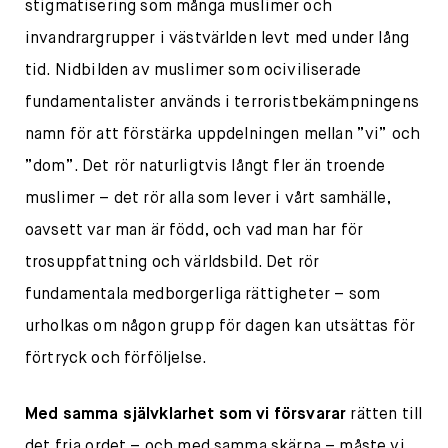
stigmatisering som många muslimer och
invandrargrupper i västvärlden levt med under lång
tid. Nidbilden av muslimer som ociviliserade
fundamentalister används i terroristbekämpningens
namn för att förstärka uppdelningen mellan ”vi” och
”dom”. Det rör naturligtvis långt fler än troende
muslimer – det rör alla som lever i vårt samhälle,
oavsett var man är född, och vad man har för
trosuppfattning och världsbild. Det rör
fundamentala medborgerliga rättigheter – som
urholkas om någon grupp för dagen kan utsättas för
förtryck och förföljelse.
Med samma självklarhet som vi försvarar
rätten till
det fria ordet – och med samma skärpa – måste vi