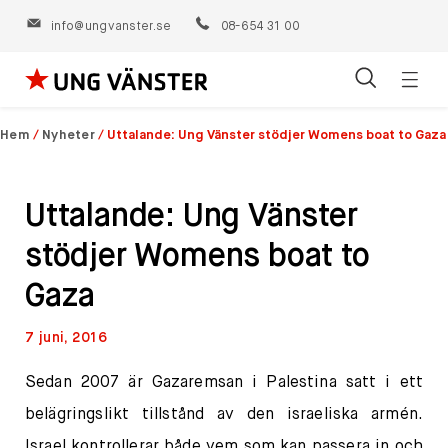
info@ungvanster.se
08-654 31 00
Öppn
Hoppa
navig
till
Hem
/
Nyheter
/
Uttalande: Ung Vänster stödjer Womens boat to Gaza
innehåll
Uttalande: Ung Vänster
stödjer Womens boat to
Gaza
7 juni, 2016
Sedan 2007 är Gazaremsan i Palestina satt i ett
belägringslikt tillstånd av den israeliska armén.
Israel kontrollerar både vem som kan passera in och