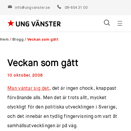
info@ungvanster.se
08-654 31 00
Öppn
Hoppa
navig
till
Hem
/
Blogg
/
Veckan som gått
innehåll
Veckan som gått
10 oktober, 2008
Man väntar sig det
, det är ingen chock, knappast
förvånande alls. Men det är trots allt, mycket
olyckligt för den politiska utvecklingen i Sverige,
och det innebär en tydlig fingervisning om vart åt
samhällsutvecklingen är på väg.