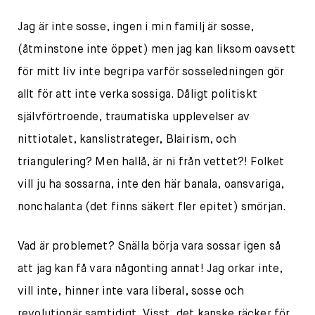
Jag är inte sosse, ingen i min familj är sosse,
(åtminstone inte öppet) men jag kan liksom oavsett
för mitt liv inte begripa varför sosseledningen gör
allt för att inte verka sossiga. Dåligt politiskt
självförtroende, traumatiska upplevelser av
nittiotalet, kanslistrateger, Blairism, och
triangulering? Men hallå, är ni från vettet?! Folket
vill ju ha sossarna, inte den här banala, oansvariga,
nonchalanta (det finns säkert fler epitet) smörjan.
Vad är problemet? Snälla börja vara sossar igen så
att jag kan få vara någonting annat! Jag orkar inte,
vill inte, hinner inte vara liberal, sosse och
revolutionär samtidigt. Visst, det kanske räcker för