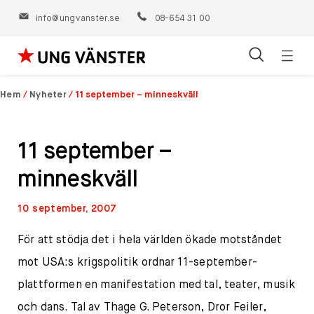
info@ungvanster.se
08-654 31 00
Öppn
Hoppa
navig
till
Hem
/
Nyheter
/
11 september – minneskväll
innehåll
11 september –
minneskväll
10 september, 2007
För att stödja det i hela världen ökade motståndet
mot USA:s krigspolitik ordnar 11-september-
plattformen en manifestation med tal, teater, musik
och dans. Tal av Thage G. Peterson, Dror Feiler,