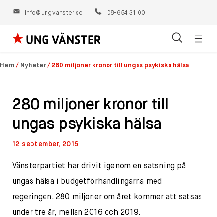
info@ungvanster.se
08-654 31 00
Öppn
Hoppa
navig
till
Hem
/
Nyheter
/
280 miljoner kronor till ungas psykiska hälsa
innehåll
280 miljoner kronor till
ungas psykiska hälsa
12 september, 2015
Vänsterpartiet har drivit igenom en satsning på
ungas hälsa i budgetförhandlingarna med
regeringen. 280 miljoner om året kommer att satsas
under tre år, mellan 2016 och 2019.