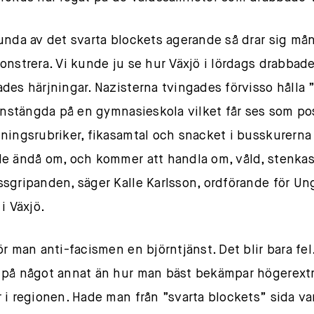
unda av det svarta blockets agerande så drar sig mån
onstrera. Vi kunde ju se hur Växjö i lördags drabbad
des härjningar. Nazisterna tvingades förvisso hålla 
 instängda på en gymnasieskola vilket får ses som pos
ningsrubriker, fikasamtal och snacket i busskurerna
e ändå om, och kommer att handla om, våld, stenka
sgripanden, säger Kalle Karlsson, ordförande för Un
i Växjö.
ör man anti-facismen en björntjänst. Det blir bara fel
på något annat än hur man bäst bekämpar högerext
 i regionen. Hade man från ”svarta blockets” sida var