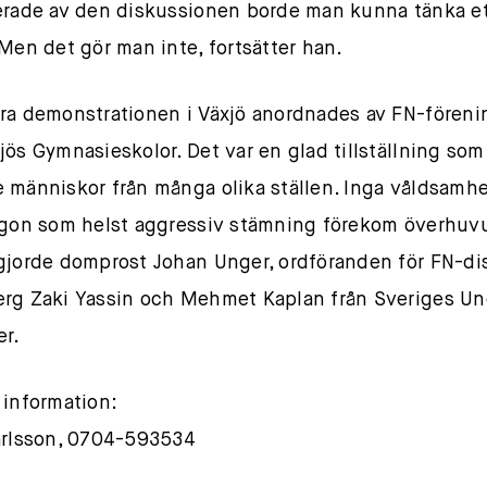
erade av den diskussionen borde man kunna tänka et
 Men det gör man inte, fortsätter han.
ra demonstrationen i Växjö anordnades av FN-fören
jös Gymnasieskolor. Det var en glad tillställning som
 människor från många olika ställen. Inga våldsamhe
ågon som helst aggressiv stämning förekom överhuv
gjorde domprost Johan Unger, ordföranden för FN-dis
rg Zaki Yassin och Mehmet Kaplan från Sveriges U
r.
 information:
arlsson, 0704-593534