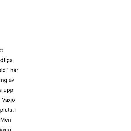
tt
edliga
ld” har
ing av
ts upp
 Växjö
plats, i
. Men
äxjö.