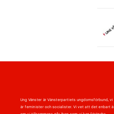
Ung Vänster är Vänsterpartiets ungdomsförbund, vi
är feminister och socialister. Vi vet att det enbart ä