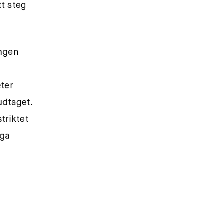
t steg
ingen
ter
udtaget.
triktet
nga