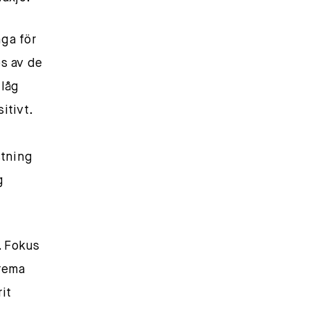
ga för
es av de
”låg
itivt.
stning
g
. Fokus
rema
it