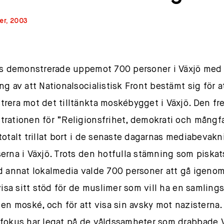
er, 2003
gs demonstrerade uppemot 700 personer i Växjö med
ng av att Nationalsocialistisk Front bestämt sig för a
rera mot det tilltänkta moskébygget i Växjö. Den fr
rationen för ”Religionsfrihet, demokrati och mångfa
totalt trillat bort i de senaste dagarnas mediabevakn
erna i Växjö. Trots den hotfulla stämning som piska
d annat lokalmedia valde 700 personer att gå igenom
visa sitt stöd för de muslimer som vill ha en samlings
 en moské, och för att visa sin avsky mot nazisterna
fokus har legat på de våldssamheter som drabbade V