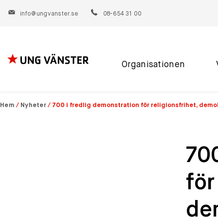
info@ungvanster.se
08-654 31 00
Organisationen
Hoppa
till
innehåll
Hem
/
Nyheter
/
700 i fredlig demonstration för religionsfrihet, dem
700
för
de