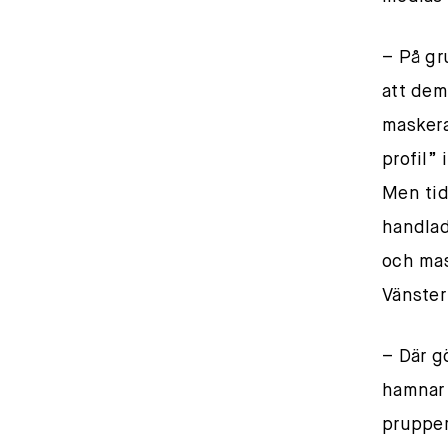
– På gr
att dem
maskera
profil”
Men tid
handlad
och mas
Vänster 
– Där g
hamnar 
prupper