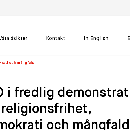
Våra åsikter
Kontakt
In English
okrati och mångfald
 i fredlig demonstrat
 religionsfrihet,
mokrati och mångfald