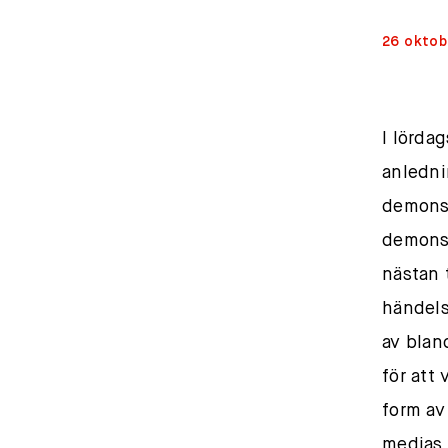
26 oktob
I lörda
anledni
demonst
demonst
nästan 
händels
av blan
för att 
form av
medias 