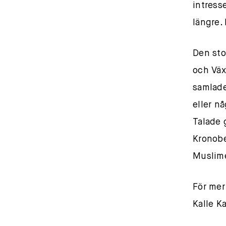
intress
längre.
Den sto
och Väx
samlade
eller n
Talade 
Kronobe
Muslime
För mer
Kalle K