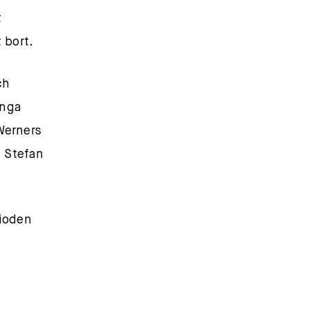
t
 bort.
ch
ånga
Werners
e Stefan
rioden
lllllllllllllllllllll