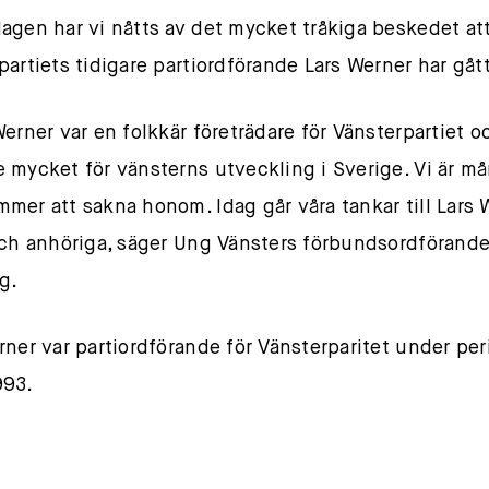
agen har vi nåtts av det mycket tråkiga beskedet at
partiets tidigare partiordförande Lars Werner har gått
Werner var en folkkär företrädare för Vänsterpartiet o
 mycket för vänsterns utveckling i Sverige. Vi är m
mer att sakna honom. Idag går våra tankar till Lars 
och anhöriga, säger Ung Vänsters förbundsordförand
g.
rner var partiordförande för Vänsterparitet under pe
993.
lllllllllllllllllllllllllllllllllllllllllllllllllllllllllllllllllllllllllllllllllllll