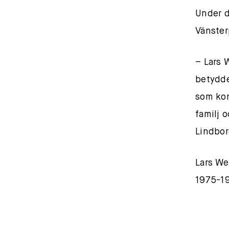
Under d
Vänster
– Lars 
betydde
som kom
familj 
Lindbor
Lars We
1975-1
llllllllllll