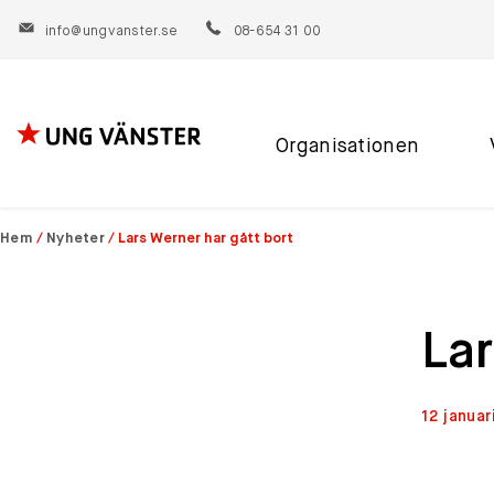
info@ungvanster.se
08-654 31 00
Organisationen
Hoppa
till
innehåll
Hem
/
Nyheter
/
Lars Werner har gått bort
Lar
12 januar