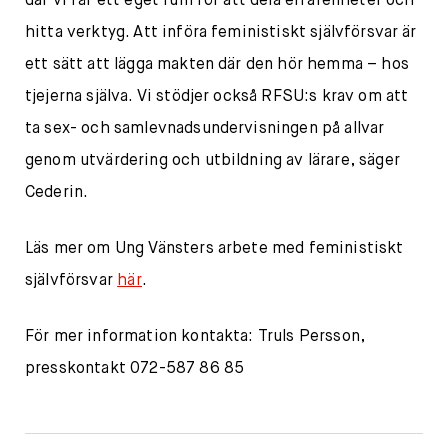
där vi får ett eget rum för att dela erfarenheter och
hitta verktyg. Att införa feministiskt självförsvar är
ett sätt att lägga makten där den hör hemma – hos
tjejerna själva. Vi stödjer också RFSU:s krav om att
ta sex- och samlevnadsundervisningen på allvar
genom utvärdering och utbildning av lärare, säger
Cederin.
Läs mer om Ung Vänsters arbete med feministiskt
självförsvar
här
.
För mer information kontakta: Truls Persson,
presskontakt 072-587 86 85