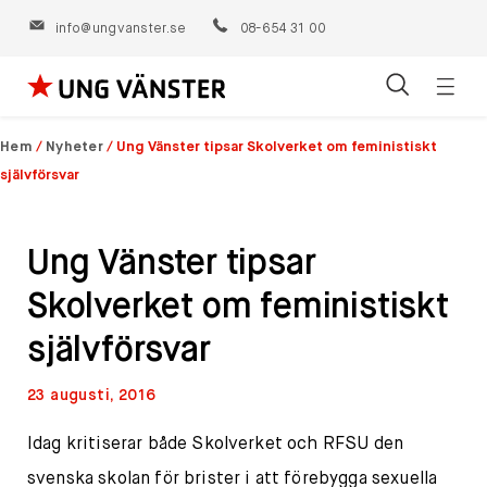
info@ungvanster.se
08-654 31 00
Öppn
Hoppa
navig
till
Hem
/
Nyheter
/
Ung Vänster tipsar Skolverket om feministiskt
innehåll
självförsvar
Ung Vänster tipsar
Skolverket om feministiskt
självförsvar
23 augusti, 2016
Idag kritiserar både Skolverket och RFSU den
svenska skolan för brister i att förebygga sexuella