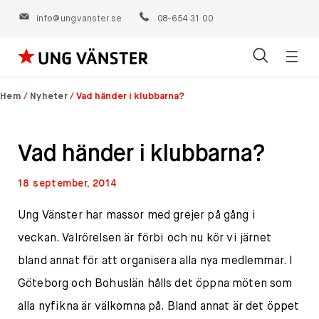
info@ungvanster.se
08-654 31 00
Öppn
Hoppa
navig
till
Hem
/
Nyheter
/
Vad händer i klubbarna?
innehåll
Vad händer i klubbarna?
18 september, 2014
Ung Vänster har massor med grejer på gång i
veckan. Valrörelsen är förbi och nu kör vi järnet
bland annat för att organisera alla nya medlemmar. I
Göteborg och Bohuslän hålls det öppna möten som
alla nyfikna är välkomna på. Bland annat är det öppet