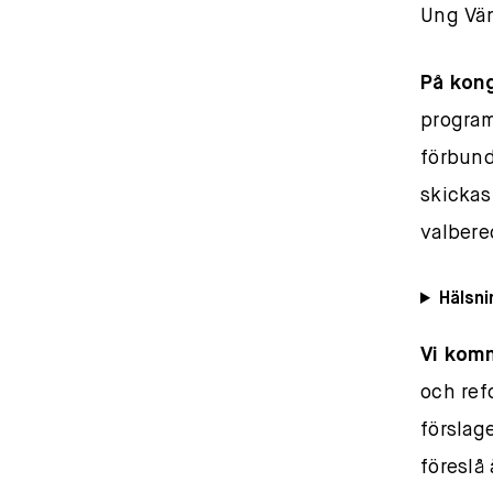
Ung Vän
På kong
program
förbund
skickas 
valbere
Hälsni
Vi kom
och ref
förslag
föreslå