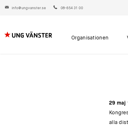
info@ungvanster.se
08-654 31 00
Organisationen
Hoppa
till
innehåll
29 maj 
Kongres
alla di