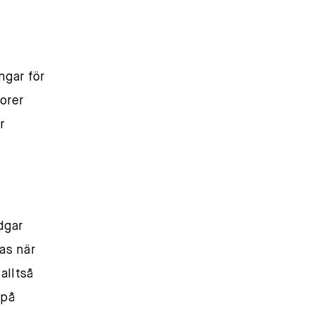
ngar för
orer
r
dgar
as när
alltså
 på