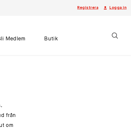
Registrera
Logga in
Bli Medlem
Butik
.
d från
lut om