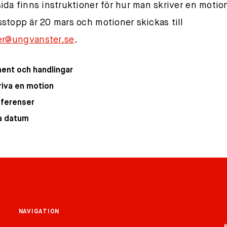
ida finns instruktioner för hur man skriver en motio
stopp är 20 mars och motioner skickas till
er@ungvanster.se
.
ent och handlingar
riva en motion
nferenser
a datum
NAVIGATION