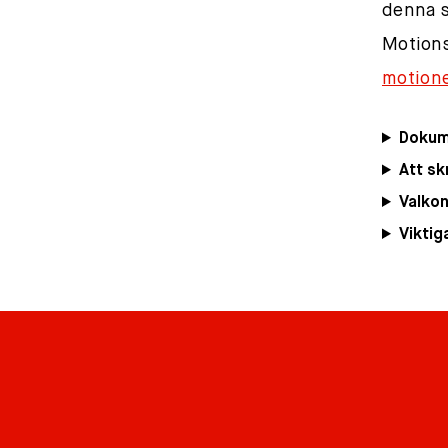
denna s
Motions
motion
Dokum
Att sk
Valko
Viktig