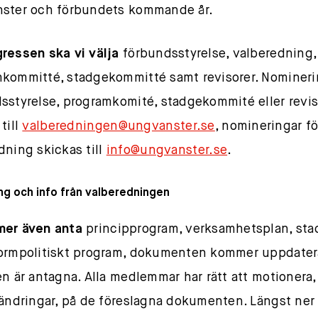
ster och förbundets kommande år.
ressen ska vi välja
förbundsstyrelse, valberedning,
kommitté, stadgekommitté samt revisorer. Nomineri
sstyrelse, programkomité, stadgekommité eller revis
till
valberedningen@ungvanster.se
, nomineringar fö
dning skickas till
info@ungvanster.se
.
ng och info från valberedningen
mer även anta
principprogram, verksamhetsplan, sta
ormpolitiskt program, dokumenten kommer uppdater
en är antagna. Alla medlemmar har rätt att motionera, 
 ändringar, på de föreslagna dokumenten. Längst ner